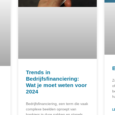
B
Trends in
Bedrijfsfinanciering:
Z
Wat je moet weten voor
o
2024
b
h
Bedrijfsfinanciering, een term die vaak
complexe beelden oproept van
L
bankiers in dure pakken en stapels