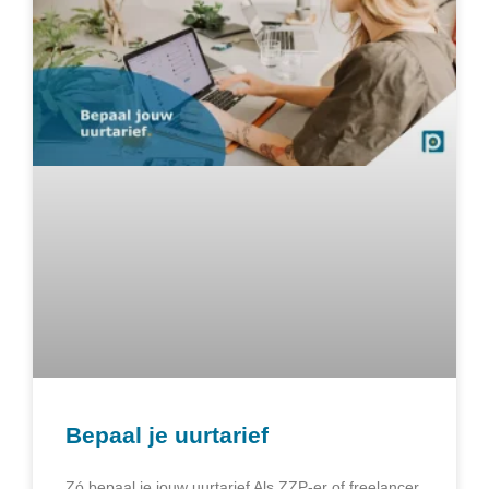
Bepaal je uurtarief
Zó bepaal je jouw uurtarief Als ZZP-er of freelancer